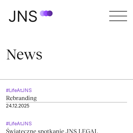
News
#LifeAtJNS
Rebranding
24.12.2025
#LifeAtJNS
Świąteczne spotkanie JNS LEGAL